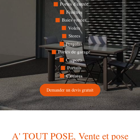
Portes d'entrée
Fenêtres
Baies vitrées
Volets
Stores
Pergolas
Portes de garage
Carports
Portails
Clotures
Demander un devis gratuit
A' TOUT POSE, Vente et pose