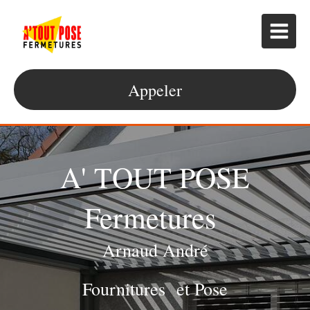
Appeler
A' TOUT POSE
Fermetures
Arnaud André
Fournitures et Pose