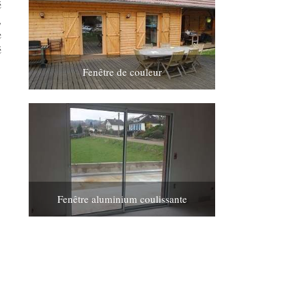
é
,
e
é
Fenêtre de couleur
Fenêtre aluminium coulissante