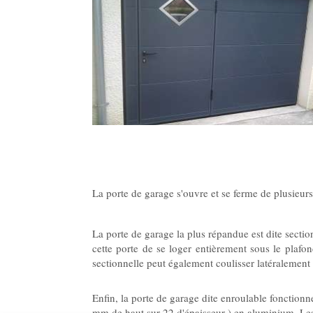
La porte de garage s'ouvre et se ferme de plusieur
La porte de garage la plus répandue est dite secti
cette porte de se loger entièrement sous le plafon
sectionnelle peut également coulisser latéralement 
Enfin, la porte de garage dite enroulable fonctio
mm de haut sur 22 d'épaisseur ) en aluminium. Les l