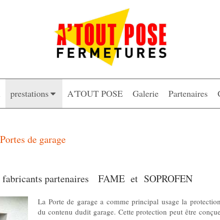
l
prestations
A'TOUT POSE
Galerie
Partenaires
Portes de garage
os fabricants partenaires FAME et SOPROFEN
La Porte de garage a comme principal usage la protectio
du contenu dudit garage. Cette protection peut être conçu