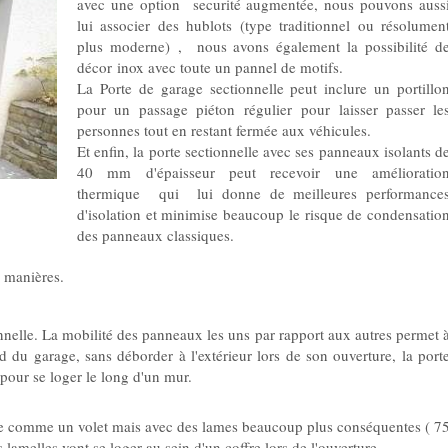
avec une option securité augmentée, nous pouvons auss
lui associer des hublots (type traditionnel ou résolumen
plus moderne) , nous avons également la possibilité d
décor inox avec toute un pannel de motifs.
La Porte de garage sectionnelle peut inclure un portillo
pour un passage piéton régulier pour laisser passer le
personnes tout en restant fermée aux véhicules.
Et enfin, la porte sectionnelle avec ses panneaux isolants d
40 mm d'épaisseur peut recevoir une amélioratio
thermique qui lui donne de meilleures performance
d'isolation et minimise beaucoup le risque de condensatio
des panneaux classiques.
s manières.
onnelle. La mobilité des panneaux les uns par rapport aux autres permet 
d du garage, sans déborder à l'extérieur lors de son ouverture, la port
pour se loger le long d'un mur.
nne comme un volet mais avec des lames beaucoup plus conséquentes ( 7
amelles vont se loger au sein d'un coffre lors de l'ouverture.