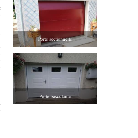
i
t
e
n
s
Porte sectionnelle
e
n
s
n
Porte basculante
à
e
5