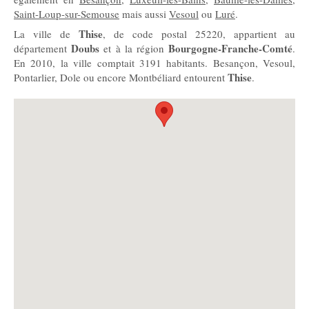
Saint-Loup-sur-Semouse
mais aussi
Vesoul
ou
Luré
.
Thise
La ville de
, de code postal 25220, appartient au
Doubs
Bourgogne-Franche-Comté
département
et à la région
.
En 2010, la ville comptait 3191 habitants. Besançon, Vesoul,
Thise
Pontarlier, Dole ou encore Montbéliard entourent
.