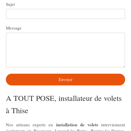
Sujet
Message
Envoyer
A TOUT POSE, installateur de volets
à Thise
installation de volets
Nos artisans experts en
interviennent
également en
Besançon
,
Luxeuil-les-Bains
,
Baume-les-Dames
,